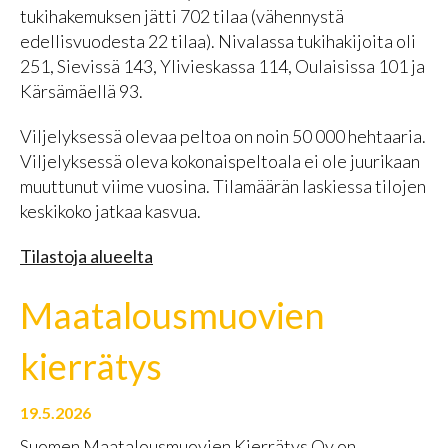
tukihakemuksen jätti 702 tilaa (vähennystä
edellisvuodesta 22 tilaa). Nivalassa tukihakijoita oli
251, Sievissä 143, Ylivieskassa 114, Oulaisissa 101 ja
Kärsämäellä 93.
Viljelyksessä olevaa peltoa on noin 50 000 hehtaaria.
Viljelyksessä oleva kokonaispeltoala ei ole juurikaan
muuttunut viime vuosina. Tilamäärän laskiessa tilojen
keskikoko jatkaa kasvua.
Tilastoja alueelta
Maatalousmuovien
kierrätys
19.5.2026
Suomen Maatalousmuovien Kierrätys Oy on