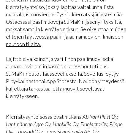
kierrätysyhteisö, joka ylläpitää valtakunnallista
maatalousmuovien keräys- ja kierrätysjärjestelmää.
Ostaessasi paalimuoveja SuMaKin jäsenyrityksiltä,
maksat samalla kierrätysmaksua. Se oikeuttaa muiden
ehtojen täyttyessä paali- ja aumamuovien
ilmaiseen
noutoon tilalta.
Lajittele valkoinen ja värillinen paalimuovi sekä
aumamuovit omiin kasoihin ja tee noutotilaus
SuMaKi-noutotilaussovelluksella. Sovellus löytyy
Play-kaupasta tai App Storesta. Noudon yhteydessä
kuljettaja tarkastaa, että muovit soveltuvat
kierrätykseen.
Kierrätysyhteisössä ovat mukana
Ab Rani Plast Oy,
Lantmännen Agro Oy, Hankkija Oy, Finnlacto Oy, Piippo
Oyj, Trioworld Oy, Tama Scandinavia AB, Oy