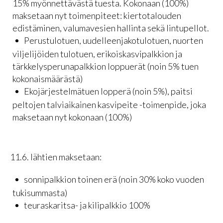
15% myönnettävästä tuesta. Kokonaan (100%)
maksetaan nyt toimenpiteet: kiertotalouden
edistäminen, valumavesien hallinta sekä lintupellot.
Perustulotuen, uudelleenjakotulotuen, nuorten
viljelijöiden tulotuen, erikoiskasvipalkkion ja
tärkkelysperunapalkkion loppuerät (noin 5% tuen
kokonaismäärästä)
Ekojärjestelmätuen lopperä (noin 5%), paitsi
peltojen talviaikainen kasvipeite -toimenpide, joka
maksetaan nyt kokonaan (100%)
11.6. lähtien maksetaan:
sonnipalkkion toinen erä (noin 30% koko vuoden
tukisummasta)
teuraskaritsa- ja kilipalkkio 100%