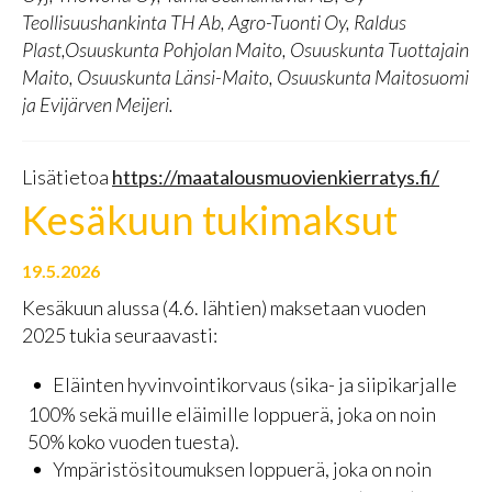
Teollisuushankinta TH Ab, Agro-Tuonti Oy, Raldus
Plast,Osuuskunta Pohjolan Maito, Osuuskunta Tuottajain
Maito, Osuuskunta Länsi-Maito, Osuuskunta Maitosuomi
ja Evijärven Meijeri.
Lisätietoa
https://maatalousmuovienkierratys.fi/
Kesäkuun tukimaksut
19.5.2026
Kesäkuun alussa (4.6. lähtien) maksetaan vuoden
2025 tukia seuraavasti:
Eläinten hyvinvointikorvaus (sika- ja siipikarjalle
100% sekä muille eläimille loppuerä, joka on noin
50% koko vuoden tuesta).
Ympäristösitoumuksen loppuerä, joka on noin