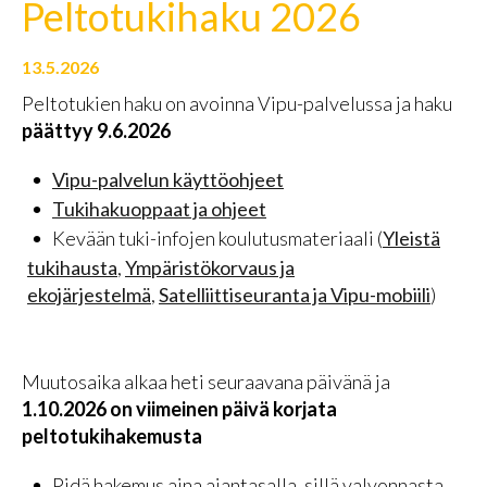
Peltotukihaku 2026
13.5.2026
Peltotukien haku on avoinna Vipu-palvelussa ja haku
päättyy 9.6.2026
Vipu-palvelun käyttöohjeet
Tukihakuoppaat ja ohjeet
Kevään tuki-infojen koulutusmateriaali (
Yleistä
tukihausta
,
Ympäristökorvaus ja
ekojärjestelmä
,
Satelliittiseuranta ja Vipu-mobiili
)
Muutosaika alkaa heti seuraavana päivänä ja
1.10.2026 on viimeinen päivä korjata
peltotukihakemusta
Pidä hakemus aina ajantasalla, sillä valvonnasta