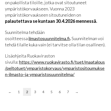
on pakollista tiloille, jotka ovat sitoutuneet
ympäristökorvaukseen. Vuonna 2023
ympäristökorvaukseen sitoutuneiden on
palautettava se kuntaan 30.4.2026 mennessä.
Suunnitelma tehdään
osoitteessa
ilmastosuunnitelma.fi
.
Suunnitelman voi
tehdä tilalle kuka vain (ei tarvitse olla tilan osallinen).
Lisäohjeita Ruokaviraston
sivulla:
https://www.ruokavirasto.fi/tuet/maatalous
/peltotuet/ymparistokorvaus/ymparistositoumukse
n-ilmasto–ja-ymparistosuunnitelma/
←
1
2
3
4
5
6
7
→