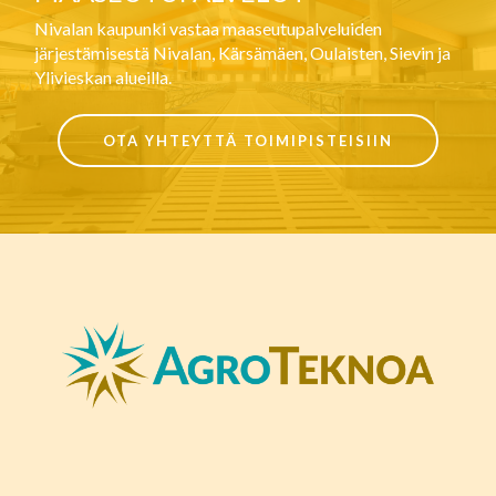
Nivalan kaupunki vastaa maaseutupalveluiden
järjestämisestä Nivalan, Kärsämäen, Oulaisten, Sievin ja
Ylivieskan alueilla.
OTA YHTEYTTÄ TOIMIPISTEISIIN