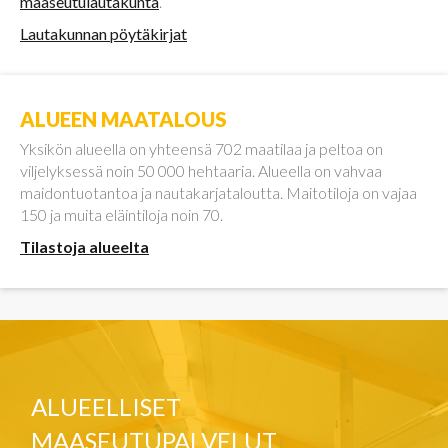
maaseutulautakunta
.
Lautakunnan pöytäkirjat
ALUEEN MAATALOUS
Yksikön alueella on yhteensä 702 maatilaa ja peltoa on
viljelyksessä noin 50 000 hehtaaria. Alueella on vahvaa
maidontuotantoa ja nautakarjataloutta. Maitotiloja on vajaa
150 ja muita eläintiloja noin 70.
Tilastoja alueelta
ALUEELLISET
MAASEUTUPALVELUT