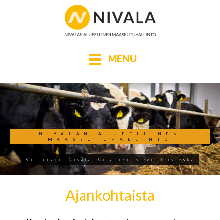
MENU
NIVALAN ALUEELLINEN
MAASEUTUHALLINTO
Kärsämäki, Nivala, Oulainen, Sievi, Ylivieska
Ajankohtaista