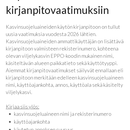
kirjanpitovaatimuksiin
Kasvinsuojeluaineiden käytön kirjanpitoon on tullut
uusia vaatimuksia vuodesta 2026 lähtien.
Kasvinsuojeluaineiden ammattikäyttäjän on lisättävä
kirjanpitoon valmisteen rekisterinumero, kohteena
olevan viljelykasvin EPPO-koodin mukainen nimi,
käsiteltävän alueen paikkatieto sekä käyttötyyppi.
Aiemmat kirjanpitovaatimukset säilyvät ennallaan eli
kirjanpitoon merkitään edelleen kasvinsuojeluaineen
nimi, käyttöajankohta, annos, käyttöala sekä käsitelty
viljelykasvi.
Kirjaa siis ylös:
kasvinsuojeluaineen nimi ja rekisterinumero
käyttöajankohta
käytetyn annoksen suuruus