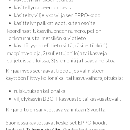
käsitellyn alueen pinta-ala
käsitelty viljelykasvi ja sen EPPO-koodi
käsittelyn paikkatiedot, kuten osoite,
koordinaatit, kasvihuoneen numero, pellon
lohkotunnus tai metsikön kuviotieto
käyttötyyppi eli tieto siitä, käsiteltiinkö 1)
maapinta-aloja, 2) suljettuja tiloja tai kasveja
suljetuissa tiloissa, 3) siemeniä ja lisäysaineistoa.
Kirjaa myös seuraavat tiedot, jos valmisteen
käyttöön liittyy kellonaika- tai kasvuvaiherajoituksia:
ruiskutuksen kellonaika
viljelykasvin BBCH-kasvuaste tai kasvuasteväli.
Kirjanpito on säilytettävä vähintään 3 vuotta.
Suomessa käytettävät keskeiset EPPO-koodit
löytyvät
Tukes:n sivuilta.
Sivulta löytyy myös